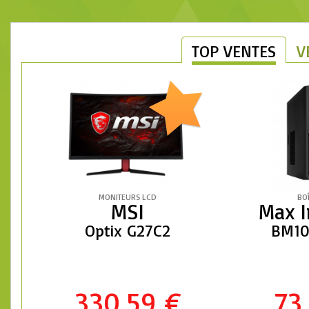
TOP VENTES
V
MONITEURS LCD
BOÎ
MSI
Max I
Optix G27C2
BM1
330,59 €
73