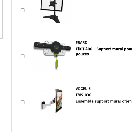
ERARD
FiXiT 400 - Support mural pour
po
uces
VOGEL S
TMS1030
Ensemble support mural orien