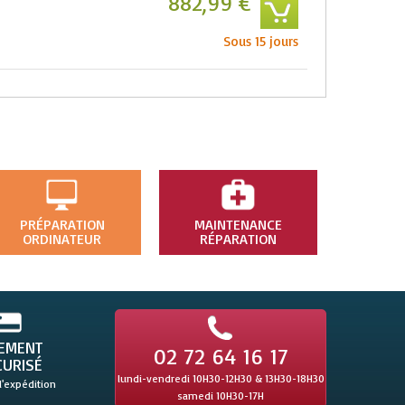
882,99 €
Sous 15 jours
PRÉPARATION
MAINTENANCE
ORDINATEUR
RÉPARATION
IEMENT
02 72 64 16 17
CURISÉ
lundi-vendredi 10H30-12H30 & 13H30-18H30
l'expédition
samedi 10H30-17H