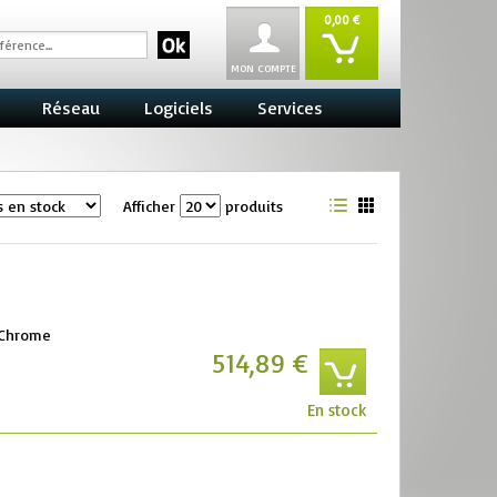
0,00 €
MON COMPTE
Réseau
Logiciels
Services
Afficher
produits
oChrome
514,89 €
En stock