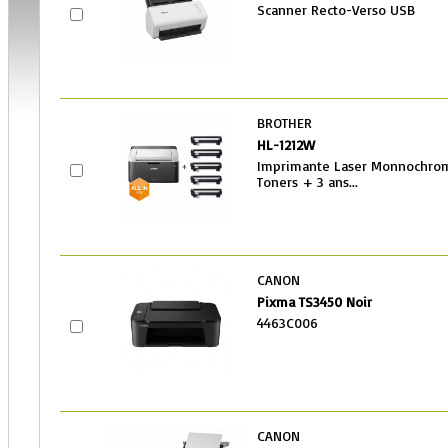
Scanner Recto-Verso USB
BROTHER
HL-1212W
Imprimante Laser Monnochrom
Toners + 3 ans...
CANON
Pixma TS3450 Noir
4463C006
CANON