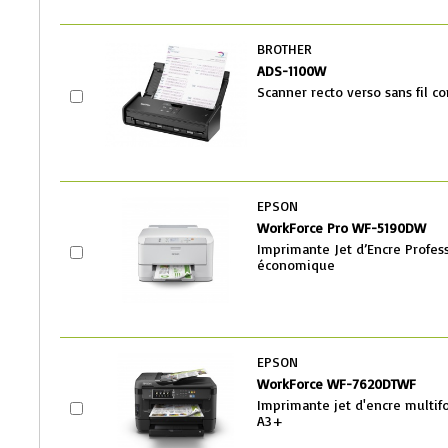
BROTHER
ADS-1100W
Scanner recto verso sans fil c
EPSON
WorkForce Pro WF-5190DW
Imprimante Jet d’Encre Profes
économique
EPSON
WorkForce WF-7620DTWF
Imprimante jet d'encre multif
A3+