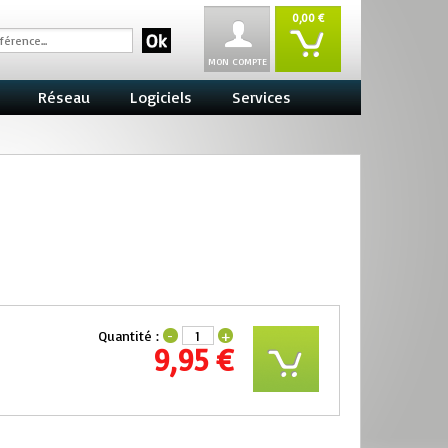
0,00 €
MON COMPTE
Réseau
Logiciels
Services
Quantité :
-
+
9,95 €