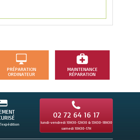
PRÉPARATION
MAINTENANCE
ORDINATEUR
RÉPARATION
IEMENT
02 72 64 16 17
CURISÉ
lundi-vendredi 10H30-12H30 & 13H30-18H30
l'expédition
samedi 10H30-17H