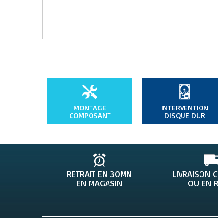
1 x jack audio
1 x jack microphone
1 x USB 2.0
Informations supplémentaires :
Garantie constructeur : 1 an
Référence constructeur : 921535
MONTAGE
INTERVENTION
COMPOSANT
DISQUE DUR
RETRAIT EN 30MN
LIVRAISON 
EN MAGASIN
OU EN R