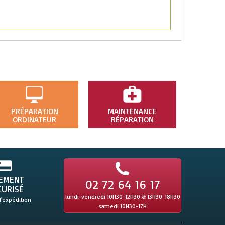
PRÉPARATION
MAINTENANCE
ORDINATEUR
RÉPARATION
IEMENT
02 72 64 16 17
CURISÉ
lundi-vendredi 10H30-12H30 & 13H30-18H30
l'expédition
samedi 10H30-17H