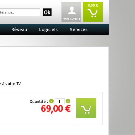
0,00 €
MON COMPTE
Réseau
Logiciels
Services
 à votre TV
Quantité :
-
+
69,00 €