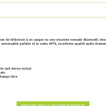
cran de télévision à un casque ou une enceinte nomade Bluetooth. Vou
niversalité parfaite et le codec APTX, excellente qualité audio (transmi
le Jack stereo inclus)
male
champs libre
AFFICHER TOUT LE DESCRIPTIF PRODUIT