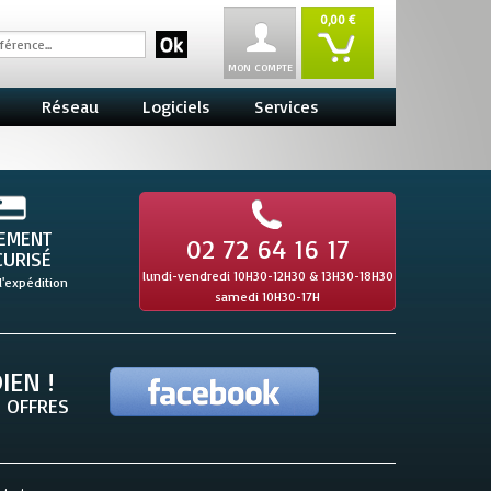
0,00 €
MON COMPTE
Réseau
Logiciels
Services
IEMENT
02 72 64 16 17
CURISÉ
lundi-vendredi 10H30-12H30 & 13H30-18H30
l'expédition
samedi 10H30-17H
IEN !
 OFFRES