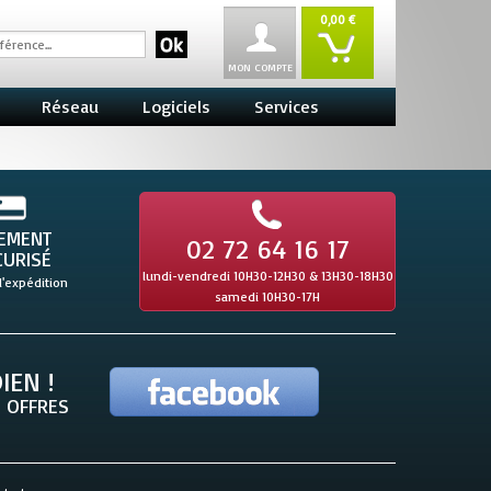
0,00 €
MON COMPTE
Réseau
Logiciels
Services
IEMENT
02 72 64 16 17
CURISÉ
lundi-vendredi 10H30-12H30 & 13H30-18H30
l'expédition
samedi 10H30-17H
IEN !
 OFFRES