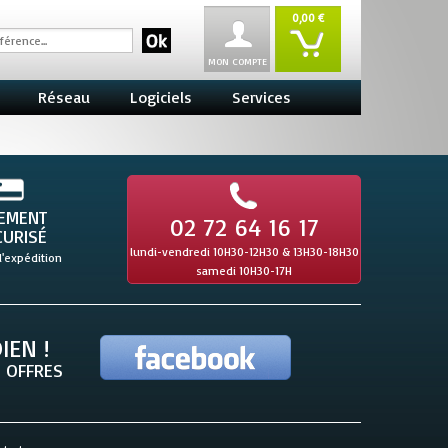
0,00 €
MON COMPTE
Réseau
Logiciels
Services
IEMENT
02 72 64 16 17
CURISÉ
lundi-vendredi 10H30-12H30 & 13H30-18H30
l'expédition
samedi 10H30-17H
IEN !
 OFFRES