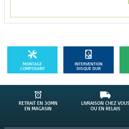
Type : Bloc
parasurtenseur
multiprises
Nombre de prises :
5 x alimentation tripolaire
Protection surtension : 30000 A + protection thermique
Temps de réponse sur coupure : 1 ns
Informations supplémentaires :
Accessoires : Marque câbles et attache câbles
Dimensions :(LxPxH) 255 x 120 x 65 mm
Poids : 740g
MONTAGE
INTERVENTION
Garantie constructeur : 2 ans
COMPOSANT
DISQUE DUR
Référence constructeur : 66710
RETRAIT EN 30MN
LIVRAISON CHEZ VOU
EN MAGASIN
OU EN RELAIS