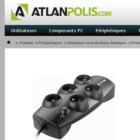
Ordinateurs
Composants PC
Périphériques
>
Produits
>
Périphériques
>
Onduleurs et protections élctriques
>
Prot