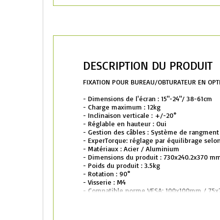
DESCRIPTION DU PRODUIT
FIXATION POUR BUREAU/OBTURATEUR EN OPT
- Dimensions de l'écran : 15"-24"/ 38-61cm
- Charge maximum : 12kg
- Inclinaison verticale : +/-20°
- Réglable en hauteur : Oui
- Gestion des câbles : Système de rangment
- ExperTorque: réglage par équilibrage selon
- Matériaux : Acier / Aluminium
- Dimensions du produit : 730x240.2x370 m
- Poids du produit : 3.5kg
- Rotation : 90°
- Visserie : M4
- Compatible norme VESA: 100x100mm / 75
- Garantie : 10 ans