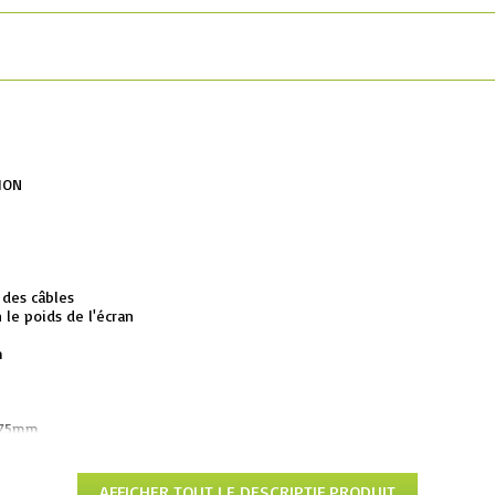
ION
 des câbles
 le poids de l'écran
m
x75mm
AFFICHER TOUT LE DESCRIPTIF PRODUIT