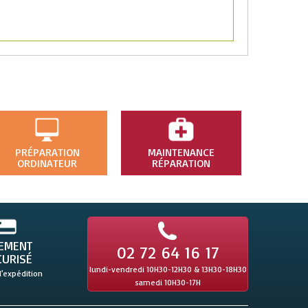
PRÉPARATION
MAINTENANCE
ORDINATEUR
RÉPARATION
IEMENT
02 72 64 16 17
CURISÉ
lundi-vendredi 10H30-12H30 & 13H30-18H30
l'expédition
samedi 10H30-17H