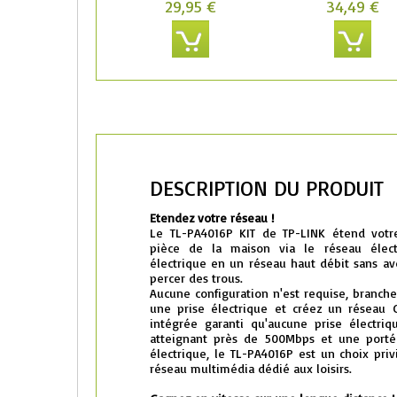
29,95 €
34,49 €
DESCRIPTION DU PRODUIT
Etendez votre réseau !
Le TL-PA4016P KIT de TP-LINK étend votr
pièce de la maison via le réseau électr
électrique en un réseau haut débit sans av
percer des trous.
Aucune configuration n'est requise, branch
une prise électrique et créez un réseau C
intégrée garanti qu'aucune prise électriq
atteignant près de 500Mbps et une port
électrique, le TL-PA4016P est un choix pri
réseau multimédia dédié aux loisirs.