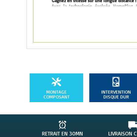
Gagnez en vitesse sur une longue distance !
Avec la technologie évoluée HomePlug A
utilisateurs, des transferts haut débit st
longueur allant jusqu'à 300mètres. Le TL-PA
solution domestique globale reliant tous
ordinateurs aux consoles de jeux en pass
imprimantes et les disques réseaux
Bouton Pair pour une sécurisation aisée du 
Les utilisateurs peuvent configurer sans 
d'une minute tout simplement en appuyant s
ils chiffrent par la même occasion le rés
sécurisant ainsi vos données.
• Brancher les adaptateurs dans une prise él
• Relier les appareils aux adaptateurs par u
• Appuyez sur le bouton Pair et c'est fini !
Prise électrique intégrée pour plus de possib
MONTAGE
INTERVENTION
Grâce à sa prise électrique intégrée, l
COMPOSANT
DISQUE DUR
pratique pour votre réseau domestique. La 
relier un périphérique ou une prise mul
s’agissait d’une prise normale. Ainsi, une f
prise électrique n'est perdue.
RETRAIT EN 30MN
LIVRAISON 