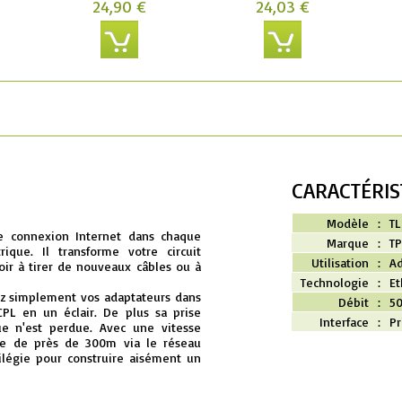
24,90 €
24,03 €
CARACTÉRIS
Modèle
:
TL
e connexion Internet dans chaque
Marque
:
TP
ique. Il transforme votre circuit
Utilisation
:
Ad
oir à tirer de nouveaux câbles ou à
Technologie
:
Et
ez simplement vos adaptateurs dans
Débit
:
5
PL en un éclair. De plus sa prise
Interface
:
Pr
ue n'est perdue. Avec une vitesse
ée de près de 300m via le réseau
vilégie pour construire aisément un