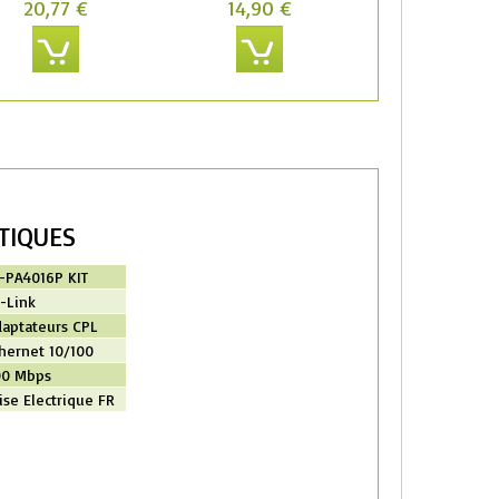
20,77 €
14,90 €
TIQUES
-PA4016P KIT
-Link
aptateurs CPL
hernet 10/100
00 Mbps
ise Electrique FR