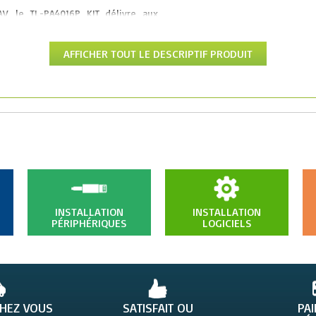
V, le TL-PA4016P KIT délivre aux
ables et ce jusqu'à 500Mbps sur une
4016P KIT est un bon choix pour une
 les appareils réseaux allant des
AFFICHER TOUT LE DESCRIPTIF PRODUIT
ant par les décodeurs TV, par les
réseau
difficultés un réseau CPL en moins
ur le bouton Pair des adaptateurs,
eau CPL par une clé AES à 128 bits
ectrique
n cordon Ethernet
ilités
INSTALLATION
INSTALLATION
e TL-PA4016P KIT est extrêmement
PÉRIPHÉRIQUES
LOGICIELS
prise de courant intégrée permet de
tiple à l’adaptateur, comme s’il
ois le TL-PA4016P KIT branché aucune
CHEZ VOUS
SATISFAIT OU
PA