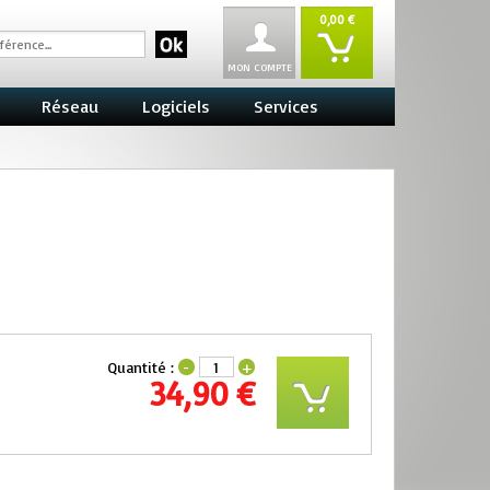
0,00 €
MON COMPTE
Réseau
Logiciels
Services
Quantité :
-
+
34,90 €