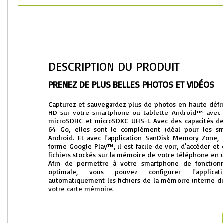
DESCRIPTION DU PRODUIT
PRENEZ DE PLUS BELLES PHOTOS ET VIDÉOS
Capturez et sauvegardez plus de photos en haute défin
HD sur votre smartphone ou tablette Android™ avec l
microSDHC et microSDXC UHS-I. Avec des capacités de 
64 Go, elles sont le complément idéal pour les sm
Android. Et avec l'application SanDisk Memory Zone, d
forme Google Play™, il est facile de voir, d'accéder et
fichiers stockés sur la mémoire de votre téléphone en u
Afin de permettre à votre smartphone de fonction
optimale, vous pouvez configurer l'applica
automatiquement les fichiers de la mémoire interne d
votre carte mémoire.
Capacités allant jusqu'à 64 Go2 pour enregistrer, transp
Des vitesses de transfert rapides jusqu'à 30 Mo/s
1