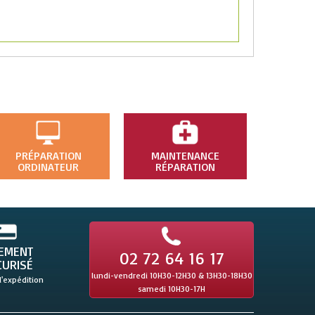
PRÉPARATION
MAINTENANCE
ORDINATEUR
RÉPARATION
IEMENT
02 72 64 16 17
CURISÉ
lundi-vendredi 10H30-12H30 & 13H30-18H30
l'expédition
samedi 10H30-17H