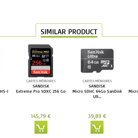
SIMILAR PRODUCT
CARTES MÉMOIRES
CARTES MÉMOIRES
SANDISK
SANDISK
UHS-I
Extreme Pro SDXC 256 Go
Micro SDHC 64Go SanDisk
Micr
Ult...
145,79 €
39,89 €