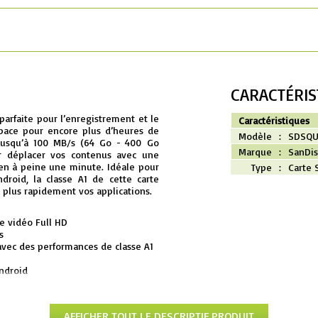
CARACTÉRIS
parfaite pour l’enregistrement et le
Caractéristiques
space pour encore plus d’heures de
Modèle
:
SDSQU
t jusqu’à 100 MB/s (64 Go - 400 Go
Marque
:
SanDis
r déplacer vos contenus avec une
 en à peine une minute. Idéale pour
Type
:
Carte 
droid, la classe A1 de cette carte
plus rapidement vos applications.
e vidéo Full HD
s
avec des performances de classe A1
Android
cation Memory Zone SanDisk
AFFICHER TOUT LE DESCRIPTIF PRODUIT