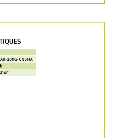
TIQUES
AR-200G-GN6MA
k
SDXC