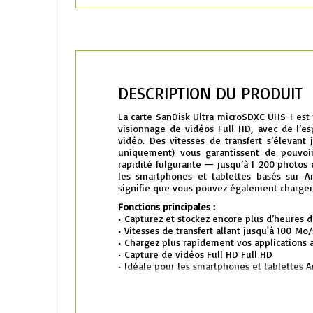
DESCRIPTION DU PRODUIT
La carte SanDisk Ultra microSDXC UHS-I est 
visionnage de vidéos Full HD, avec de l’e
vidéo.
Des vitesses de transfert s’élevan
uniquement) vous garantissent de pouvoi
rapidité fulgurante — jusqu’à 1 200 photos
les smartphones et tablettes basés sur An
signifie que vous pouvez également charger 
Fonctions principales :
•
Capturez et stockez encore plus d’heures d
•
Vitesses de transfert allant jusqu'à 100 Mo/
•
Chargez plus rapidement vos applications 
•
Capture de vidéos Full HD Full HD
•
Idéale pour les smartphones et tablettes 
•
Gestion facile des fichiers grâce à l’appli